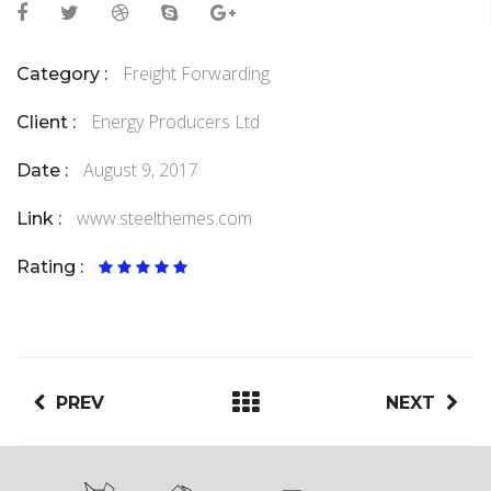
Freight Forwarding
Category :
Energy Producers Ltd
Client :
August 9, 2017
Date :
www.steelthemes.com
Link :
Rating :
PREV
NEXT